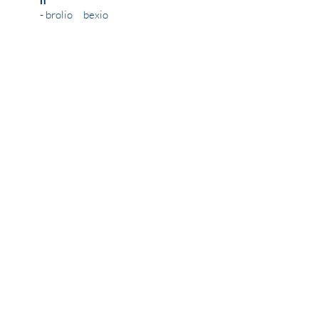
n
- brolio bexio
21.-
CHF
Montatlich
Installation:
- Installation und
Instruktionen
durch bexio