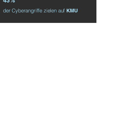
43%
der Cyberangriffe zielen auf
KMU
Nur 69%
definieren IT-Sicherheit als wichtig
MEHR
Hier gehts zur Berechnung Ihrer
Kosten für die KMU IT Solution
von Swisscom
Im Online-Kalkulator von Swisscom
können Sie die Kosten für Ihre