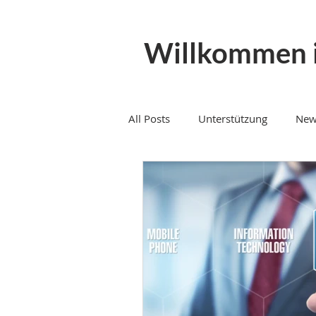
Willkommen 
All Posts
Unterstützung
New
Mein Arbeitsalltag
Telefoni
Telematik
IT auslagern
IT Partner
it support
C