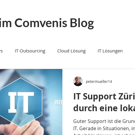
im Comvenis Blog
s
IT Outsourcing
Cloud Lösung
IT Lösungen
e und Vernetzung
IT Dienstleistungen
Microsoft Teams T
petermueller14
IT Support Zür
IT Dienstleister
IP Telefonie
IT Support
Digitalis
durch eine lok
Guter Support ist die Grund
ybersicherheit
Cybersecurity
Cloud Speicher Schweiz
IT. Gerade in Situationen, 