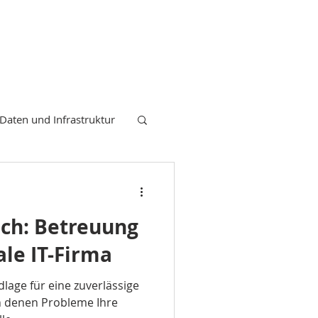
Daten und Infrastruktur
elefonie
IT Firma
ich: Betreuung
ierung Unternehmen
ale IT-Firma
lage für eine zuverlässige
Cloud Computing
in denen Probleme Ihre