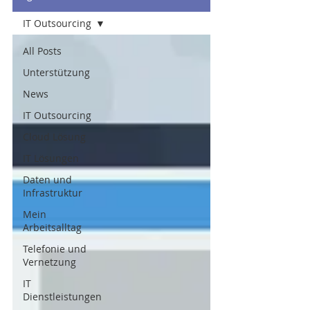
IT Outsourcing
All Posts
Unterstützung
News
IT Outsourcing
Cloud Lösung
IT Lösungen
Daten und
Infrastruktur
Mein
Arbeitsalltag
Telefonie und
Vernetzung
IT
Dienstleistungen