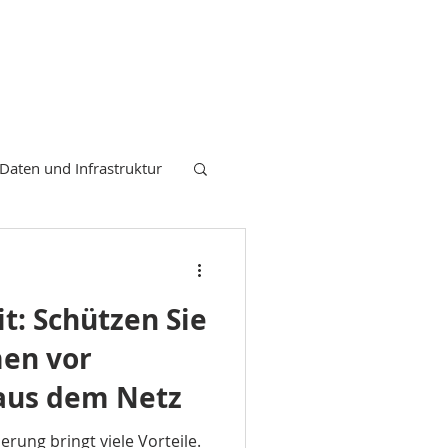
Daten und Infrastruktur
elefonie
IT Firma
t: Schützen Sie
ierung Unternehmen
en vor
aus dem Netz
Cloud Computing
erung bringt viele Vorteile.