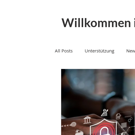
Willkommen 
All Posts
Unterstützung
New
Mein Arbeitsalltag
Telefoni
Telematik
IT auslagern
IT Partner
it support
C