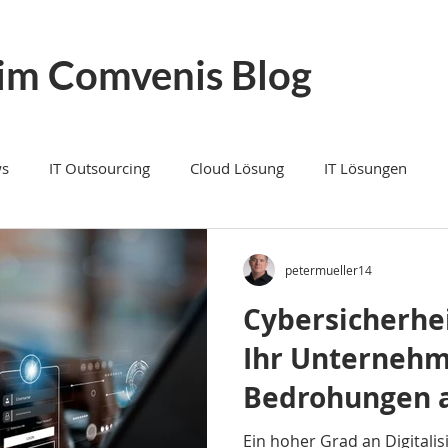
im Comvenis Blog
s
IT Outsourcing
Cloud Lösung
IT Lösungen
e und Vernetzung
IT Dienstleistungen
Microsoft Teams T
petermueller14
Cybersicherhei
IT Dienstleister
IP Telefonie
IT Support
Digitalis
Ihr Unternehm
Bedrohungen 
ybersicherheit
Cybersecurity
Cloud Speicher Schweiz
Ein hoher Grad an Digitalisi