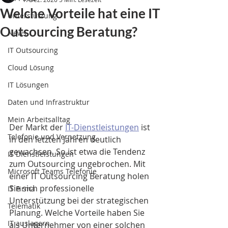
Welche Vorteile hat eine IT
Unterstützung
Outsourcing Beratung?
News
IT Outsourcing
Cloud Lösung
IT Lösungen
Daten und Infrastruktur
Mein Arbeitsalltag
Der Markt der 
IT-Dienstleistungen
 ist 
Telefonie und Vernetzung
in den letzten Jahren deutlich 
gewachsen. So ist etwa die Tendenz 
IT Dienstleistungen
zum Outsourcing ungebrochen. Mit 
Microsoft Teams Telefonie
einer IT Outsourcing Beratung holen 
Sie sich professionelle 
IT Firma
Unterstützung bei der strategischen 
Telematik
Planung. Welche Vorteile haben Sie 
IT auslagern
als Unternehmer von einer solchen 