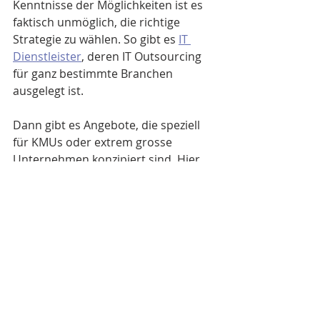
Kenntnisse der Möglichkeiten ist es 
faktisch unmöglich, die richtige 
Strategie zu wählen. So gibt es 
IT 
Dienstleister
, deren IT Outsourcing 
für ganz bestimmte Branchen 
ausgelegt ist. 
Dann gibt es Angebote, die speziell 
für KMUs oder extrem grosse 
Unternehmen konzipiert sind. Hier 
setzen die Fachleute in der IT 
Outsourcing Beratung an. Mit 
unserer Erfahrung finden wir von 
Comvenis das passende Outsourcing 
Konzept für Ihre Situation.
Die zentralen Vorteile der 
Outsourcing Beratung