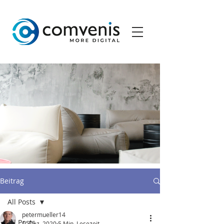
Beitrag
All Posts
petermueller14
All Posts
1. Dez. 2020
5 Min. Lesezeit