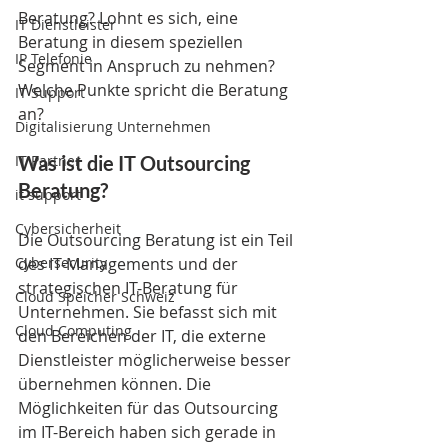
Beratung? Lohnt es sich, eine 
IT Dienstleister
Beratung in diesem speziellen 
IP Telefonie
Segment in Anspruch zu nehmen? 
Welche Punkte spricht die Beratung 
IT Support
an?
Digitalisierung Unternehmen
IT Partner
Was ist die IT Outsourcing 
Beratung?
it support
Cybersicherheit
Die Outsourcing Beratung ist ein Teil 
Cybersecurity
des IT-Managements und der 
strategischen IT-Beratung für 
Cloud Speicher Schweiz
Unternehmen. Sie befasst sich mit 
Cloud Computing
den Bereichen der IT, die externe 
Dienstleister möglicherweise besser 
übernehmen können. Die 
Möglichkeiten für das Outsourcing 
im IT-Bereich haben sich gerade in 