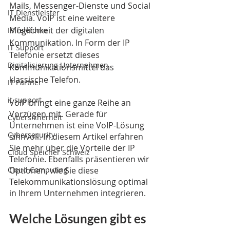
Mails, Messenger-Dienste und Social 
IT Dienstleister
Media. VoIP ist eine weitere 
Möglichkeit der digitalen 
IP Telefonie
Kommunikation. In Form der IP 
IT Support
Telefonie ersetzt dieses 
Digitalisierung Unternehmen
Kommunikationsmittel das 
klassische Telefon.
IT Partner
it support
VoIP bringt eine ganze Reihe an 
Vorzügen mit. Gerade für 
Cybersicherheit
Unternehmen ist eine VoIP-Lösung 
Cybersecurity
sinnvoll. In diesem Artikel erfahren 
Sie mehr über die Vorteile der IP 
Cloud Speicher Schweiz
Telefonie. Ebenfalls präsentieren wir 
Optionen, wie Sie diese 
Cloud Computing
Telekommunikationslösung optimal 
in Ihrem Unternehmen integrieren.
Welche Lösungen gibt es 