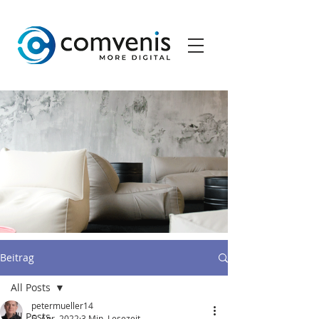
Beitrag
All Posts
petermueller14
All Posts
5. Apr. 2022
3 Min. Lesezeit