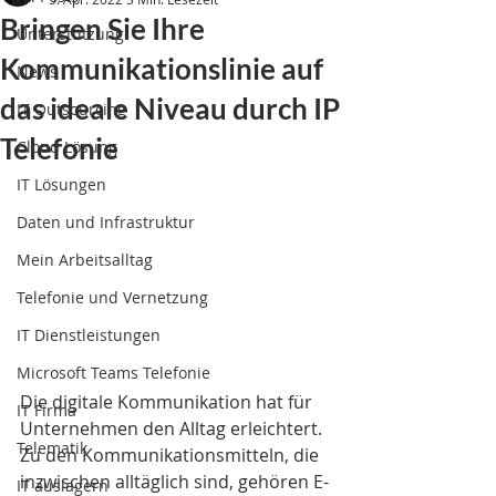
Bringen Sie Ihre
Unterstützung
Kommunikationslinie auf
News
das ideale Niveau durch IP
IT Outsourcing
Telefonie
Cloud Lösung
IT Lösungen
Daten und Infrastruktur
Mein Arbeitsalltag
Telefonie und Vernetzung
IT Dienstleistungen
Microsoft Teams Telefonie
Die digitale Kommunikation hat für 
IT Firma
Unternehmen den Alltag erleichtert. 
Telematik
Zu den Kommunikationsmitteln, die 
inzwischen alltäglich sind, gehören E-
IT auslagern