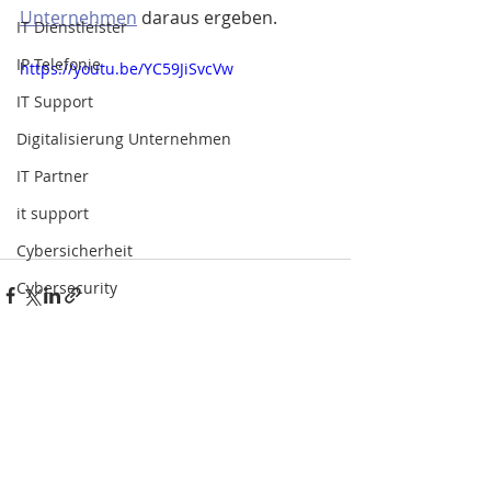
Unternehmen
 daraus ergeben.
IT Dienstleister
IP Telefonie
https://youtu.be/YC59JiSvcVw
IT Support
Digitalisierung Unternehmen
IT Partner
it support
Cybersicherheit
Cybersecurity
Cloud Speicher Schweiz
Cloud Computing
Kommentare