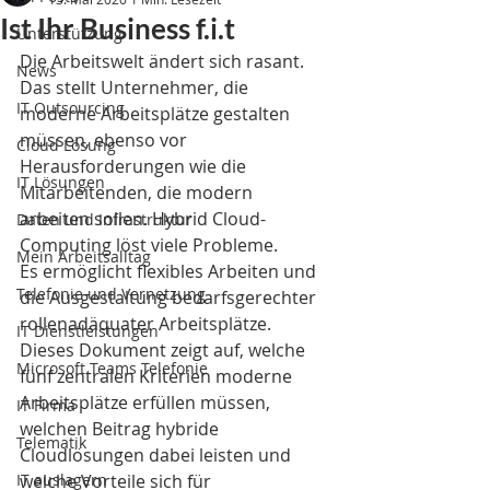
Ist Ihr Business f.i.t
Unterstützung
Die Arbeitswelt ändert sich rasant. 
News
Das stellt Unternehmer, die 
IT Outsourcing
moderne Arbeitsplätze gestalten 
müssen, ebenso vor 
Cloud Lösung
Herausforderungen wie die 
IT Lösungen
Mitarbeitenden, die modern 
arbeiten sollen. Hybrid Cloud-
Daten und Infrastruktur
Computing löst viele Probleme.
Mein Arbeitsalltag
Es ermöglicht flexibles Arbeiten und 
Telefonie und Vernetzung
die Ausgestaltung bedarfsgerechter 
rollenadäquater Arbeitsplätze.
IT Dienstleistungen
Dieses Dokument zeigt auf, welche 
Microsoft Teams Telefonie
fünf zentralen Kriterien moderne 
Arbeitsplätze erfüllen müssen, 
IT Firma
welchen Beitrag hybride 
Telematik
Cloudlösungen dabei leisten und 
IT auslagern
welche Vorteile sich für 