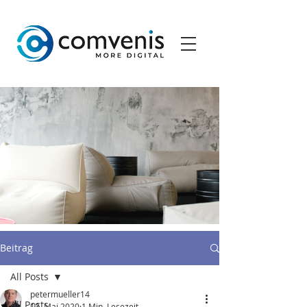
Beitrag
All Posts
petermueller14
All Posts
13. Mai 2020
1 Min. Lesezeit