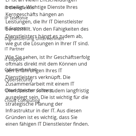
beteiligt. Wichtige Dienste Ihres 
IT Dienstleister
Kerngeschäfts hängen an 
IP Telefonie
Leistungen, die Ihr IT Dienstleister 
IT Support
bereitstellt. Von den Fähigkeiten des 
Dienstleisters hängt es zudem ab, 
Digitalisierung Unternehmen
wie gut die Lösungen in Ihrer IT sind. 
IT Partner
Wie Sie sehen, ist Ihr Geschäftserfolg 
it support
oftmals direkt mit dem Können und 
Cybersicherheit
den Erfahrungen Ihres IT 
Dienstleisters verknüpft. Die 
Cybersecurity
Zusammenarbeit mit einem IT 
Dienstleister sollte zudem langfristig 
Cloud Speicher Schweiz
ausgelegt sein. Die ist wichtig für die 
Cloud Computing
strategische Planung der 
Infrastruktur in der IT. Aus diesen 
Gründen ist es wichtig, dass Sie 
einen fähigen IT Dienstleister finden.  