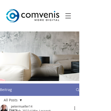
Beitrag
All Posts
petermueller14
All Posts
16. Feb. 2022
4 Min. Lesezeit