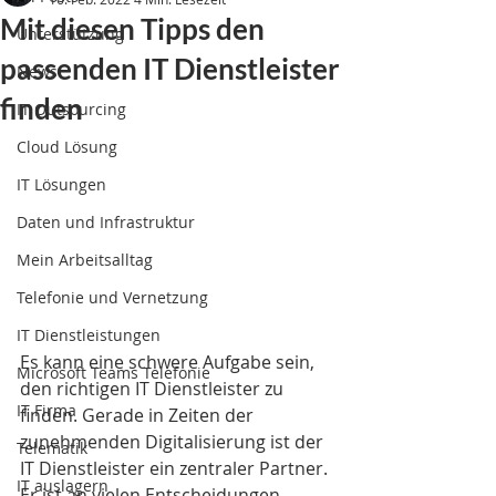
Mit diesen Tipps den
Unterstützung
passenden IT Dienstleister
News
finden
IT Outsourcing
Cloud Lösung
IT Lösungen
Daten und Infrastruktur
Mein Arbeitsalltag
Telefonie und Vernetzung
IT Dienstleistungen
Es kann eine schwere Aufgabe sein, 
Microsoft Teams Telefonie
den richtigen IT Dienstleister zu 
IT Firma
finden. Gerade in Zeiten der 
zunehmenden Digitalisierung ist der 
Telematik
IT Dienstleister ein zentraler Partner. 
IT auslagern
Er ist an vielen Entscheidungen 