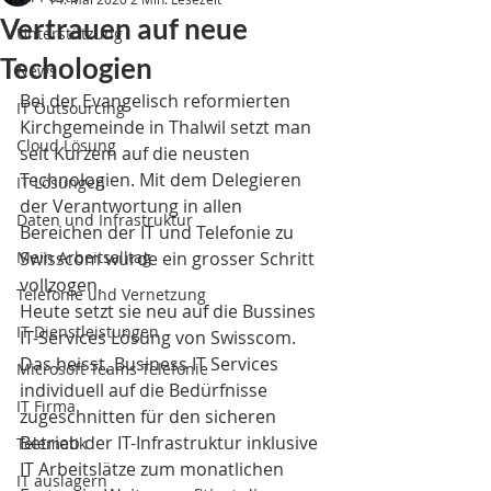
Vertrauen auf neue
Unterstützung
Techologien
News
Bei der Evangelisch reformierten 
IT Outsourcing
Kirchgemeinde in Thalwil setzt man 
Cloud Lösung
seit Kurzem auf die neusten 
Technologien. Mit dem Delegieren 
IT Lösungen
der Verantwortung in allen 
Daten und Infrastruktur
Bereichen der IT und Telefonie zu 
Mein Arbeitsalltag
Swisscom wurde ein grosser Schritt 
vollzogen. 
Telefonie und Vernetzung
Heute setzt sie neu auf die Bussines 
IT Dienstleistungen
IT-Services Lösung von Swisscom. 
Das heisst, Business IT Services 
Microsoft Teams Telefonie
individuell auf die Bedürfnisse 
IT Firma
zugeschnitten für den sicheren 
Betrieb der IT-Infrastruktur inklusive 
Telematik
IT Arbeitslätze zum monatlichen 
IT auslagern