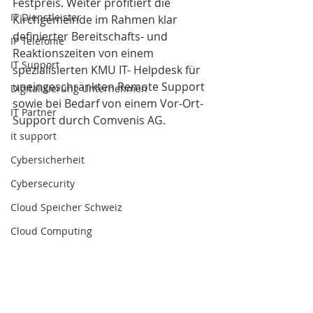
Festpreis. Weiter profitiert die 
IT Dienstleister
Kirchgemeinde im Rahmen klar 
definierter Bereitschafts- und 
IP Telefonie
Reaktionszeiten von einem 
IT Support
spezialisierten KMU IT- Helpdesk für 
uneingeschränkten Remote Support 
Digitalisierung Unternehmen
sowie bei Bedarf von einem Vor-Ort-
IT Partner
Support durch Comvenis AG.  
it support
Cybersicherheit
Cybersecurity
Cloud Speicher Schweiz
Cloud Computing