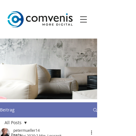
Beitrag
All Posts
petermueller14
All Posts
14. Mai 2020
2 Min. Lesezeit