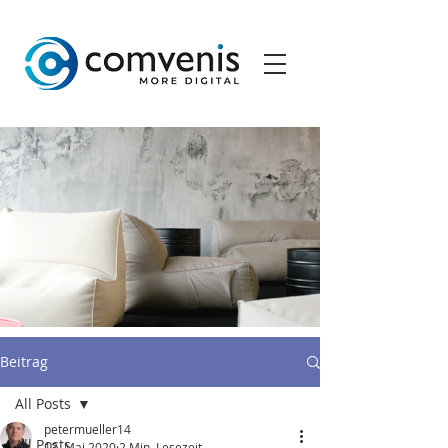
Beitrag
All Posts
petermueller14
All Posts
13. Mai 2020
2 Min. Lesezeit