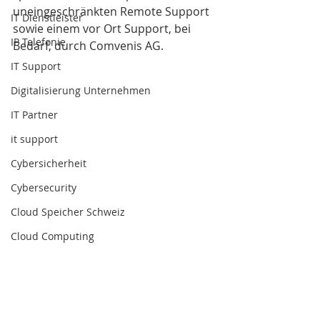
uneingeschränkten Remote Support 
IT Dienstleister
sowie einem vor Ort Support, bei 
IP Telefonie
Bedarf, durch Comvenis AG.
IT Support
Digitalisierung Unternehmen
IT Partner
it support
Cybersicherheit
Cybersecurity
Cloud Speicher Schweiz
Cloud Computing