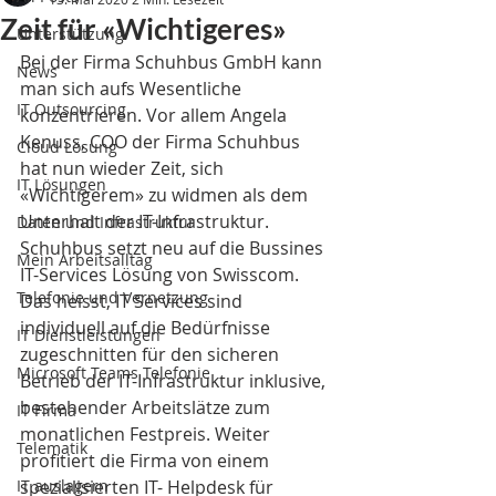
Zeit für «Wichtigeres»
Unterstützung
Bei der Firma Schuhbus GmbH kann 
News
man sich aufs Wesentliche 
IT Outsourcing
konzentrieren. Vor allem Angela 
Kenuss, COO der Firma Schuhbus 
Cloud Lösung
hat nun wieder Zeit, sich 
IT Lösungen
«Wichtigerem» zu widmen als dem 
Unterhalt der IT-Infrastruktur. 
Daten und Infrastruktur
Schuhbus setzt neu auf die Bussines 
Mein Arbeitsalltag
IT-Services Lösung von Swisscom. 
Telefonie und Vernetzung
Das heisst, IT Services sind 
individuell auf die Bedürfnisse 
IT Dienstleistungen
zugeschnitten für den sicheren 
Microsoft Teams Telefonie
Betrieb der IT-Infrastruktur inklusive, 
bestehender Arbeitslätze zum 
IT Firma
monatlichen Festpreis. Weiter 
Telematik
profitiert die Firma von einem 
IT auslagern
spezialisierten IT- Helpdesk für 